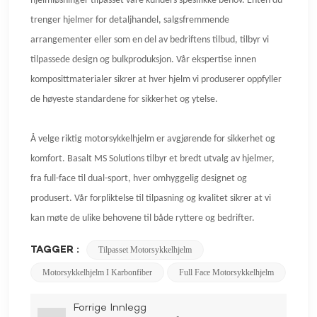
hjelmløsninger tilpasset våre kunders spesifikke behov. Enten du
trenger hjelmer for detaljhandel, salgsfremmende
arrangementer eller som en del av bedriftens tilbud, tilbyr vi
tilpassede design og bulkproduksjon. Vår ekspertise innen
komposittmaterialer sikrer at hver hjelm vi produserer oppfyller
de høyeste standardene for sikkerhet og ytelse.
Å velge riktig motorsykkelhjelm er avgjørende for sikkerhet og
komfort. Basalt MS Solutions tilbyr et bredt utvalg av hjelmer,
fra full-face til dual-sport, hver omhyggelig designet og
produsert. Vår forpliktelse til tilpasning og kvalitet sikrer at vi
kan møte de ulike behovene til både ryttere og bedrifter.
TAGGER :
Tilpasset Motorsykkelhjelm
Motorsykkelhjelm I Karbonfiber
Full Face Motorsykkelhjelm
Forrige Innlegg