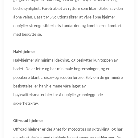
gir god beskyttelse samtidig som de gir en følelse av frihet og
bedre synlighet. Foretrukket av ryttere som liker følelsen av den
åpne veien. Basalt MS Solutions sikrer at våre åpne hjelmer
oppfyller strenge sikkerhetsstandarder, og kombinerer komfort
med beskyttelse.
Halvhjelmer
Halvhjelmer gir minimal dekning, og beskytter kun toppen av
hodet. De er lette og har minimale begrensninger, og er
populære blant cruiser- og scooterførere. Selv om de gir mindre
beskyttelse, er halvhjelmene våre laget av
høykvalitetsmaterialer for å oppfylle grunnleggende
sikkerhetskrav.
Off-road hjelmer
Offroad-hjelmer er designet for motocross og skitsykling, og har