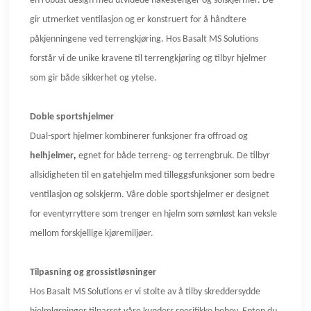
en robust design med utvidede hakestenger og solskjermer. De
gir utmerket ventilasjon og er konstruert for å håndtere
påkjenningene ved terrengkjøring. Hos Basalt MS Solutions
forstår vi de unike kravene til terrengkjøring og tilbyr hjelmer
som gir både sikkerhet og ytelse.
Doble sportshjelmer
Dual-sport hjelmer kombinerer funksjoner fra offroad og
helhjelmer
,
egnet for både terreng- og terrengbruk. De tilbyr
allsidigheten til en gatehjelm med tilleggsfunksjoner som bedre
ventilasjon og solskjerm. Våre doble sportshjelmer er designet
for eventyrryttere som trenger en hjelm som sømløst kan veksle
mellom forskjellige kjøremiljøer.
Tilpasning og grossistløsninger
Hos Basalt MS Solutions er vi stolte av å tilby skreddersydde