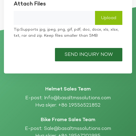
Attach Files
Tip:Supports jpg, jpeg, png, gif, pdf, doc, docx, xls, xlsx,
txt, rar and zip. Keep files smaller than 5MB
SEND INQUIRY NOW
Helmet Sales Team
E-post:
Info@basaltmssolutions.com
Hva skjer:
+86 19556521852
Bike Frame Sales Team
E-post:
Sale@basaltmssolutions.com
Hva skjer:
+86 19567201995