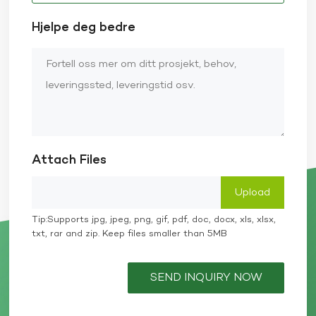
Hjelpe deg bedre
Attach Files
Tip:Supports jpg, jpeg, png, gif, pdf, doc, docx, xls, xlsx,
txt, rar and zip. Keep files smaller than 5MB
SEND INQUIRY NOW