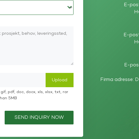
E-pos
Hv
E-pos
Hv
E-pos
Firma adresse: 
if, pdf, doc, docx, xls, xlsx, txt, rar
 than 5MB
SEND INQUIRY NOW