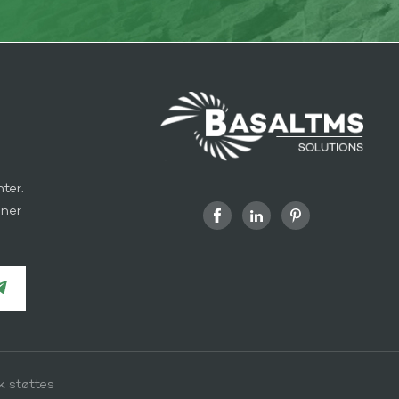
ter.
nner
k støttes