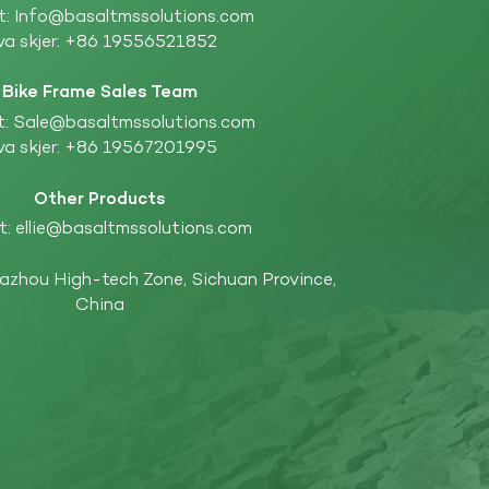
t:
Info@basaltmssolutions.com
a skjer:
+86 19556521852
Bike Frame Sales Team
t:
Sale@basaltmssolutions.com
a skjer:
+86 19567201995
Other Products
t:
ellie@basaltmssolutions.com
Dazhou High-tech Zone, Sichuan Province,
China