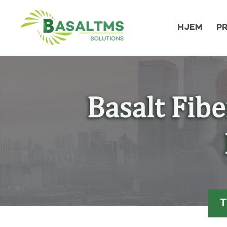
HJEM
P
T