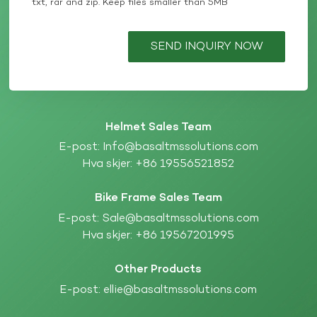
txt, rar and zip. Keep files smaller than 5MB
SEND INQUIRY NOW
Helmet Sales Team
E-post:
Info@basaltmssolutions.com
Hva skjer:
+86 19556521852
Bike Frame Sales Team
E-post:
Sale@basaltmssolutions.com
Hva skjer:
+86 19567201995
Other Products
E-post:
ellie@basaltmssolutions.com