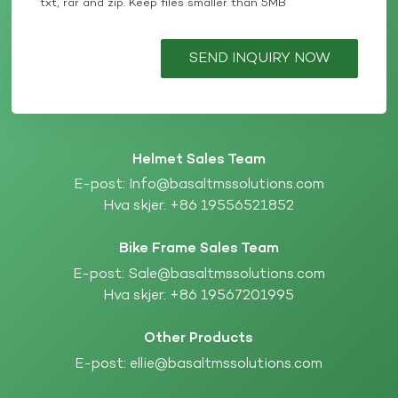
txt, rar and zip. Keep files smaller than 5MB
SEND INQUIRY NOW
Helmet Sales Team
E-post:
Info@basaltmssolutions.com
Hva skjer:
+86 19556521852
Bike Frame Sales Team
E-post:
Sale@basaltmssolutions.com
Hva skjer:
+86 19567201995
Other Products
E-post:
ellie@basaltmssolutions.com