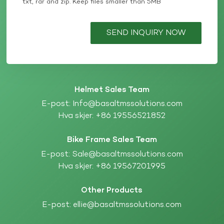
txt, rar and zip. Keep files smaller than 5MB
SEND INQUIRY NOW
Helmet Sales Team
E-post:
Info@basaltmssolutions.com
Hva skjer:
+86 19556521852
Bike Frame Sales Team
E-post:
Sale@basaltmssolutions.com
Hva skjer:
+86 19567201995
Other Products
E-post:
ellie@basaltmssolutions.com