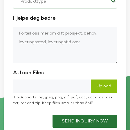
Hjelpe deg bedre
Attach Files
Tip:Supports jpg, jpeg, png, gif, pdf, doc, docx, xls, xlsx,
txt, rar and zip. Keep files smaller than 5MB
SEND INQUIRY NOW