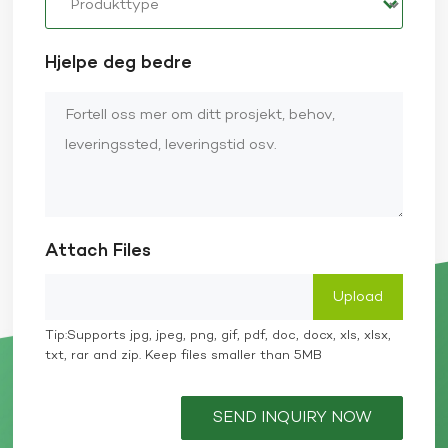
Hjelpe deg bedre
Attach Files
Tip:Supports jpg, jpeg, png, gif, pdf, doc, docx, xls, xlsx,
txt, rar and zip. Keep files smaller than 5MB
SEND INQUIRY NOW